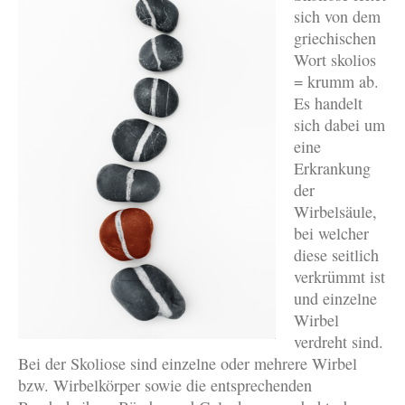
sich von dem
griechischen
Wort skolios
= krumm ab.
Es handelt
sich dabei um
eine
Erkrankung
der
Wirbelsäule,
bei welcher
diese seitlich
verkrümmt ist
und einzelne
Wirbel
verdreht sind.
Bei der Skoliose sind einzelne oder mehrere Wirbel
bzw. Wirbelkörper sowie die entsprechenden