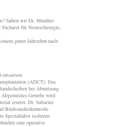
us? haben wir Dr. Munther
r Facharzt für Neurochirurgie,
r einem guten Jahrzehnt nach
l-invasiven
ansplantation (ADCT). Das
 Bandscheiben bei Abnutzung
n. Abgenutztes Gewebe wird
rial ersetzt. Dr. Sabarini:
nd Bildwandlerkontrolle
 Speziallabor isolieren
ohnehin eine operative