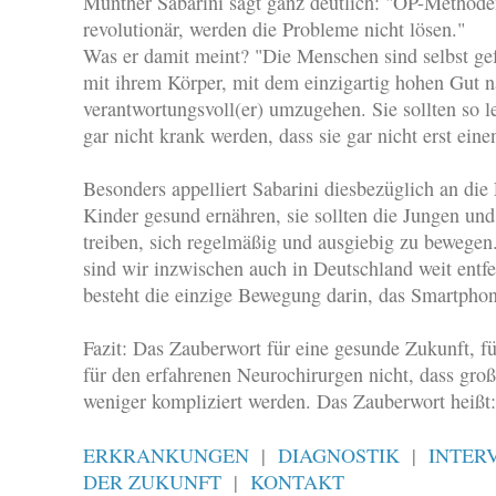
Munther Sabarini sagt ganz deutlich: "OP-Methoden
revolutionär, werden die Probleme nicht lösen."
Was er damit meint? "Die Menschen sind selbst gef
mit ihrem Körper, mit dem einzigartig hohen Gut 
verantwortungsvoll(er) umzugehen. Sie sollten so le
gar nicht krank werden, dass sie gar nicht erst ein
Besonders appelliert Sabarini diesbezüglich an die 
Kinder gesund ernähren, sie sollten die Jungen un
treiben, sich regelmäßig und ausgiebig zu bewegen
sind wir inzwischen auch in Deutschland weit entfe
besteht die einzige Bewegung darin, das Smartphon
Fazit: Das Zauberwort für eine gesunde Zukunft, für
für den erfahrenen Neurochirurgen nicht, dass groß
weniger kompliziert werden. Das Zauberwort heißt
ERKRANKUNGEN
|
DIAGNOSTIK
|
INTER
DER ZUKUNFT
|
KONTAKT