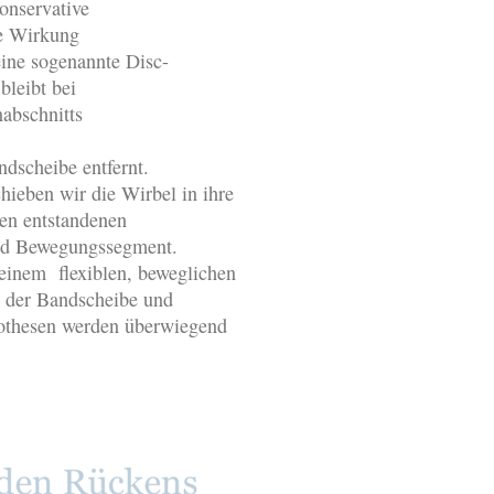
konservative
de Wirkung
eine sogenannte Disc-
bleibt bei
nabschnitts
ndscheibe entfernt.
hieben wir die Wirbel in ihre
den entstandenen
 und Bewegungssegment.
 einem flexiblen, beweglichen
on der Bandscheibe und
othesen werden überwiegend