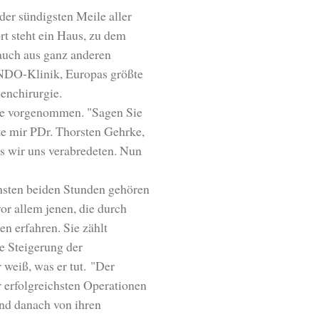
er sündigsten Meile aller
t steht ein Haus, zu dem
auch aus ganz anderen
ENDO-Klinik, Europas größte
lenchirurgie.
ffe vorgenommen. "Sagen Sie
te mir PDr. Thorsten Gehrke,
ls wir uns verabredeten. Nun
chsten beiden Stunden gehören
vor allem jenen, die durch
en erfahren.
Sie zählt
e Steigerung der
 weiß, was er tut.
"Der
er erfolgreichsten Operationen
sind danach von ihren