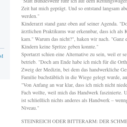
"Statt Bundeswehr fuhr ich auf dem Rettungswagen.
Zeit hat mich geprägt. Und so entstand langsam ab
werden."
Kinderarzt stand ganz oben auf seiner Agenda. "D
ärztlichen Praktikums war erkennbar, dass ich als K
kam." Warum das nicht?", haken wir nach. "Ganz ein
Kindern keine Spritze geben konnte."
Sportarzt schien eine Alternative zu sein, weil er se
UM
betrieb. "Doch am Ende habe ich mich für die Orth
Zweig der Medizin, bei dem das handwerkliche Ges
Familie buchstäblich in die Wiege gelegt wurde, au
"Von Anfang an war klar, dass ich mich nicht niede
Fach wollte, weil mich das Handwerk faszinierte. 
ist schließlich nichts anderes als Handwerk – wenn
Niveau."
STEINREICH ODER BITTERARM: DER SCHME