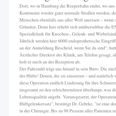
Dort, wo in Hamburg die Reeperbahn endet, wo aus d
Kontinente wieder ganz normale Straßen werden, dor
Menschen ebenfalls aus aller Welt anreisen – wenn 
Gründen. Denn hier erhebt sich unübersehbar die 
Spezialklinik für Knochen-, Gelenk- und Wirbelsäu
Jährlich werden hier 6000 endoprothetische Eingri
an der Anmeldung Bescheid, wenn Sie da sind“, hat
Ärztlicher Direktor der Klinik, am Telefon gesagt, a
holt er mich an der Rezeption ab.
Der Fahrstuhl trägt uns hinauf in sein Büro. Die nä
der Hüfte! Denen, die sie einsetzen – und natürlich 
diese Operation endlich Linderung für ihre Schmerz
insgesamt zu den erleichterndsten überhaupt, was di
Lebensqualität angeht.
Vorausgesetzt, der Operateur
Hüftgelenkersatz", bestätigt Dr. Gehrke, "ist eine d
in der Chirurgie. Bis zu 98 Prozent aller Patienten 