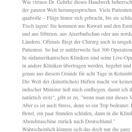
Wie virtuos Dr. Gehrke dieses Handwerk beherrscht,
der ganzen Welt herumgesprochen. Viele Patienten
qualvolle – Flüge hinter sich gebracht, bis sie sch
Tisch lagen! Sie kommen aus Kuwait und den Emir
und aus Sibirien, aus Aiserbadschan oder aus nord
Ländern.
Oftmals fliegt der Chirurg auch in umgek
Patienten. So hat er mittlerweile fast 300 Operati
In südamerikanischen Kliniken sind seine Live-Ope
in andere Kliniken übertragen werden, begehrt und 
genau aus diesem Grunde für acht Tage in Kolumb
Die Welt der (künstlichen) Hüften macht vor keine
indischer Minister ließ mich einfliegen, damit ich
natürlich stolz", gibt er zu, "wenn man mir dieses 
Aber es ist auch Stress, denn so ein Trip bedeutet
Hotel, ein paar Stunden schlafen, dann in die Klini
Abendmaschine zurück nach Deutschland."
Wahrscheinlich können sich das doch nur die ganz 