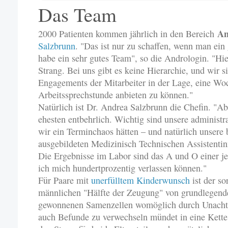
Das Team
An
2000 Patienten kommen jährlich in den Bereich
Salzbrunn
. "Das ist nur zu schaffen, wenn man ein
habe ein sehr gutes Team", so die Andrologin. "Hie
Strang. Bei uns gibt es keine Hierarchie, und wir s
Engagements der Mitarbeiter in der Lage, eine W
Arbeitssprechstunde anbieten zu können."
Natürlich ist Dr. Andrea Salzbrunn die Chefin. "Abe
ehesten entbehrlich. Wichtig sind unsere administra
wir ein Terminchaos hätten – und natürlich unsere
ausgebildeten Medizinisch Technischen Assistenti
Die Ergebnisse im Labor sind das A und O einer j
ich mich hundertprozentig verlassen können."
Für Paare mit
unerfülltem Kinderwunsch
ist der s
männlichen "Hälfte der Zeugung" von grundlegend
gewonnenen Samenzellen womöglich durch Unachts
auch Befunde zu verwechseln mündet in eine Kette