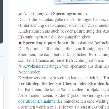
∞
Spermiogrammen
Anfertigung von
Das ist die
Hauptaufgabe des Andrologie-Labors, d
(Untersuchung des Samens) sowohl im Zusammenh
Kinderwunsch als auch bei der Beurteilung der Au
Erkrankungen auf die Zeugungsfähigkeit.
∞
Spermienpräparationen
für assistierte Befruch
Die Spermienaufbereitung dient zur Reinigung und
Spermien, die dann bei der künstlichen Befruchtun
somit die Chance auf eine Befruchtung erhöhen.
∞
Kryokonservierungen
von Spermien aus dem Eja
Nebenhoden
Tu
Kryokonservierungen werden hauptsächlich bei
Leukämiepatienten
Chemo- oder Strahlenth
vor
bei Patienten, die keine Samenzellen im Ejakulat,
Nebenhoden haben, ist die Kryokonservierung dies
operativen Entnahme
der Samenzellen eine wichti
Spermien werden mit Hilfe von Flüssigstickstoff e